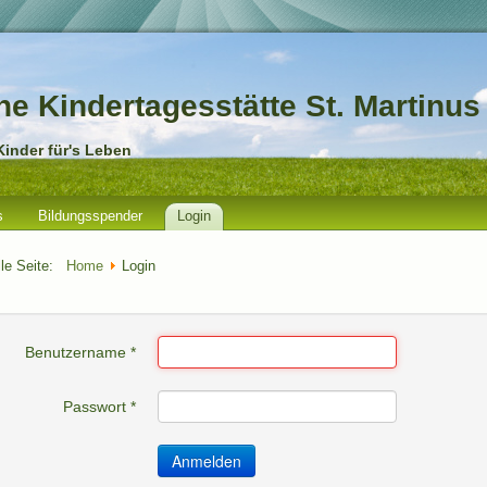
he Kindertagesstätte St. Martinus
Kinder für's Leben
s
Bildungsspender
Login
lle Seite:
Home
Login
Benutzername
*
Passwort
*
Anmelden